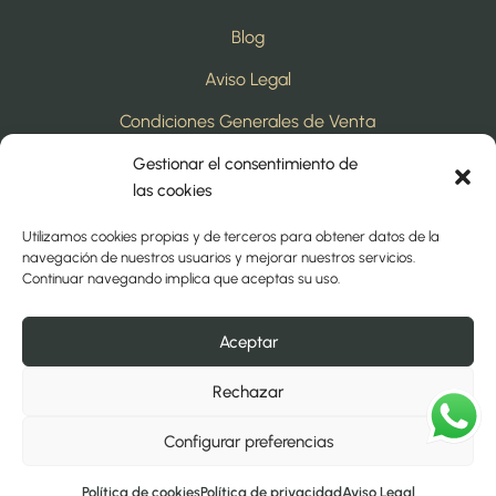
Blog
Aviso Legal
Condiciones Generales de Venta
Política de Privacidad
Gestionar el consentimiento de
las cookies
Política de Cookies
Utilizamos cookies propias y de terceros para obtener datos de la
Política de Calidad
navegación de nuestros usuarios y mejorar nuestros servicios.
Continuar navegando implica que aceptas su uso.
Sorteos y Concursos
Aceptar
cafes1808@cafes1808.com​
Rechazar
916 186 013​
C/Fragua, 6 MÓSTOLES (MADRID)
Configurar preferencias
Política de cookies
Política de privacidad
Aviso Legal