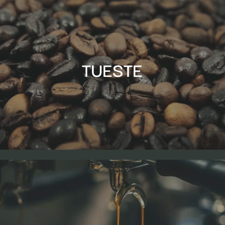
TUESTE
TUESTE
El tueste del café 1808 es
100% natural
. Nuestro
equipo controla la temperatura y el tiempo de
tostado de forma
artesanal
para asegurar que se
conservan y potencian todas las
propiedades y
beneficios del café.
ACTITUD
En Cafés 1808 creemos en la naturalidad y en el