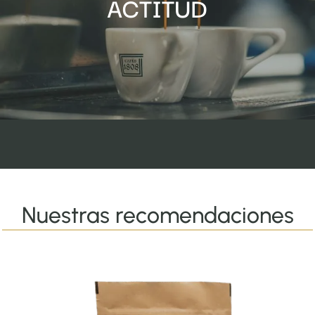
ACTITUD
trabajo hecho con mimo y respeto.
Apostamos por
una
producción sostenible y consciente,
prestando
atención a cada detalle para
cuidar a nuestros
clientes, trabajadores y proveedores.
Nuestras recomendaciones