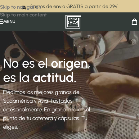
Gastos de envío GRATIS a partir de 29€
Skip to navigation
Skip to main content
MENU
No es el
origen
,
es la
actitud.
Elegimos los mejores granos de
Sudamérica y Asia. Tostados
artesanalmente. En grano, molido al
punto de tu cafetera y cápsulas. Tú
eliges.