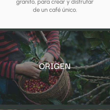
granito, para crear y disfrutar
de un café único.
ORIGEN
ORIGEN
Seleccionamos los mejores granos procedentes de
Sudamérica
, la cuna del café, para crear un café
superior
sin aditivos ni añadidos que conserve
todo el aroma y sabor
y lo traslade fielmente de la
planta a la taza.